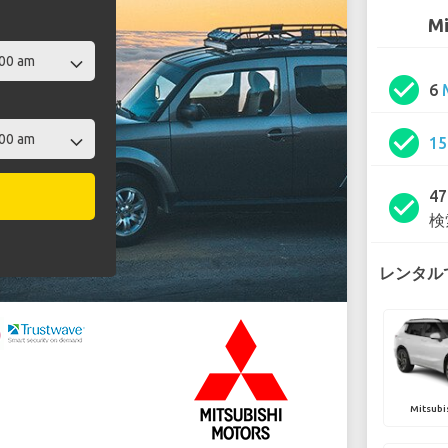
Mi
check_circle
6
check_circle
1
4
check_circle
検
レンタルで
Mitsubi