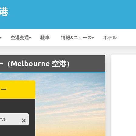
空港
空港交通
駐車
情報&ニュース
ホテル
ー（Melbourne 空港）
カー