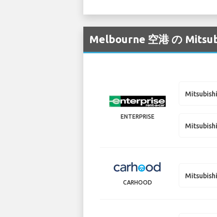
Melbourne 空港 の 
Mitsubish
ENTERPRISE
Mitsubish
Mitsubish
CARHOOD