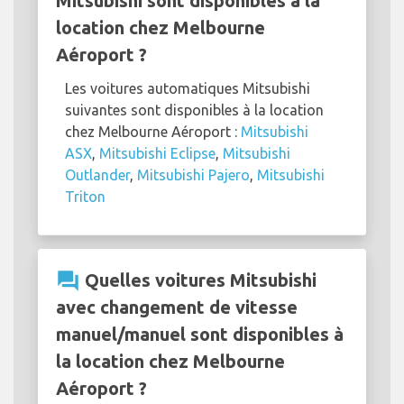
Mitsubishi sont disponibles à la
location chez Melbourne
Aéroport ?
Les voitures automatiques Mitsubishi
suivantes sont disponibles à la location
chez Melbourne Aéroport :
Mitsubishi
ASX
,
Mitsubishi Eclipse
,
Mitsubishi
Outlander
,
Mitsubishi Pajero
,
Mitsubishi
Triton
question_answer
Quelles voitures Mitsubishi
avec changement de vitesse
manuel/manuel sont disponibles à
la location chez Melbourne
Aéroport ?