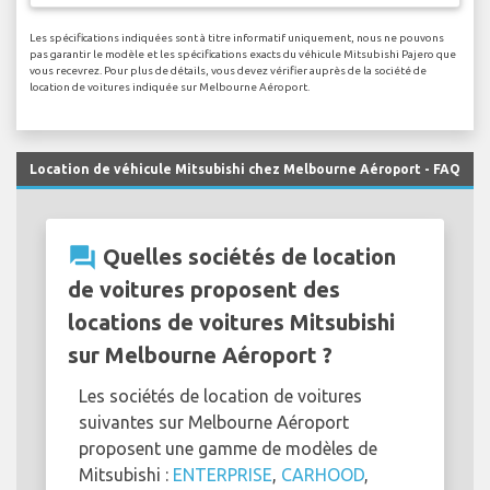
Les spécifications indiquées sont à titre informatif uniquement, nous ne pouvons
pas garantir le modèle et les spécifications exacts du véhicule Mitsubishi Pajero que
vous recevrez. Pour plus de détails, vous devez vérifier auprès de la société de
location de voitures indiquée sur Melbourne Aéroport.
Location de véhicule Mitsubishi chez Melbourne Aéroport - FAQ
question_answer
Quelles sociétés de location
de voitures proposent des
locations de voitures Mitsubishi
sur Melbourne Aéroport ?
Les sociétés de location de voitures
suivantes sur Melbourne Aéroport
proposent une gamme de modèles de
Mitsubishi :
ENTERPRISE
,
CARHOOD
,