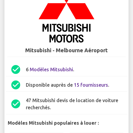
Mitsubishi - Melbourne Aéroport
check_circle
6
Modèles Mitsubishi
.
check_circle
Disponible auprès de
15 fournisseurs
.
47 Mitsubishi devis de location de voiture
check_circle
recherchés.
Modèles Mitsubishi populaires à louer :