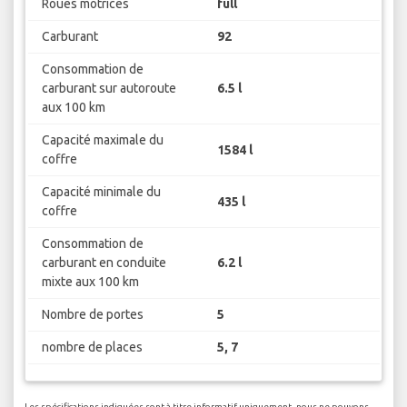
Roues motrices
full
Carburant
92
Consommation de
carburant sur autoroute
6.5 l
aux 100 km
Capacité maximale du
1584 l
coffre
Capacité minimale du
435 l
coffre
Consommation de
carburant en conduite
6.2 l
mixte aux 100 km
Nombre de portes
5
nombre de places
5, 7
Les spécifications indiquées sont à titre informatif uniquement, nous ne pouvons