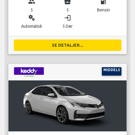
group
business_center
local_gas_station
5
5
Bensin
miscellaneous_services
login
Automatisk
5 Dør
SE DETALJER...
MIDDELS