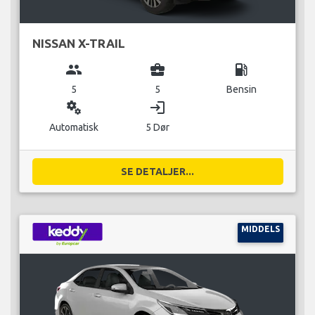
NISSAN X-TRAIL
group
business_center
local_gas_station
5
5
Bensin
miscellaneous_services
login
Automatisk
5 Dør
SE DETALJER...
MIDDELS