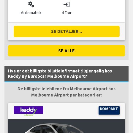
miscellaneous_services
login
Automatisk
4 Dør
SE DETALJER...
SE ALLE
Hva er det billigste bilutleiefirmaet tilgjengelig hos
Keddy By Europcar Melbourne Airport?
De billigste leiebilene fra Melbourne Airport hos
Melbourne Airport per kategori er:
KOMPAKT