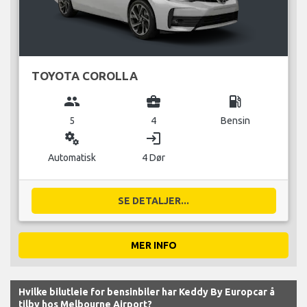
TOYOTA COROLLA
group
business_center
local_gas_station
5
4
Bensin
miscellaneous_services
login
Automatisk
4 Dør
SE DETALJER...
MER INFO
Hvilke bilutleie for bensinbiler har Keddy By Europcar å
tilby hos Melbourne Airport?