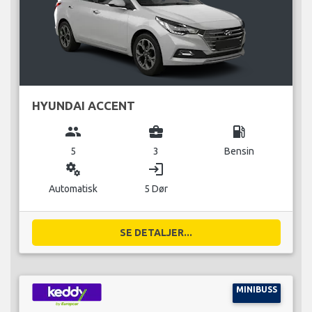
HYUNDAI ACCENT
group
business_center
local_gas_station
5
3
Bensin
miscellaneous_services
login
Automatisk
5 Dør
SE DETALJER...
MINIBUSS