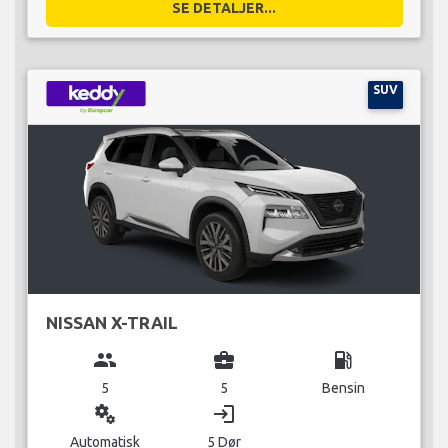
SE DETALJER...
SUV
NISSAN X-TRAIL
group
business_center
local_gas_station
5
5
Bensin
miscellaneous_services
login
Automatisk
5 Dør