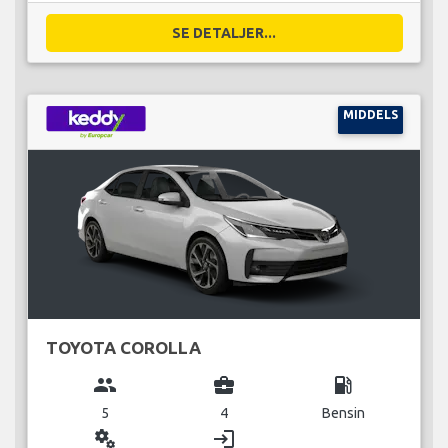
SE DETALJER...
MIDDELS
TOYOTA COROLLA
group
business_center
local_gas_station
5
4
Bensin
miscellaneous_services
login