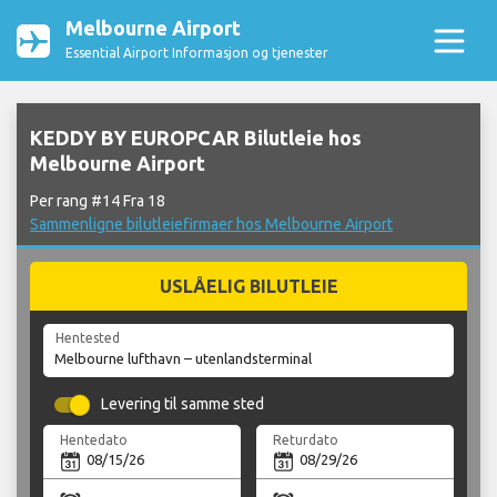
Melbourne Airport
Essential Airport Informasjon og tjenester
KEDDY BY EUROPCAR Bilutleie hos
Melbourne Airport
Per rang #14 Fra 18
Sammenligne bilutleiefirmaer hos Melbourne Airport
USLÅELIG BILUTLEIE
Hentested
Levering til samme sted
Hentedato
Returdato