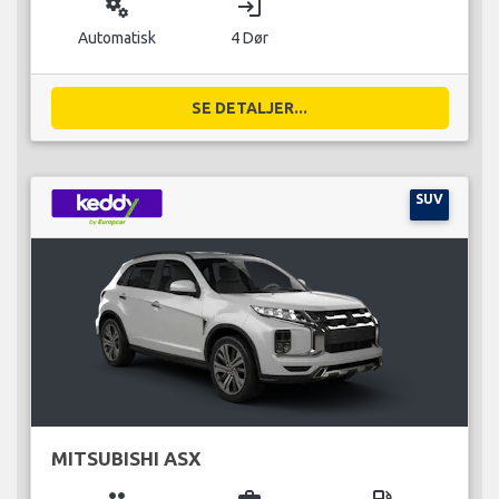
miscellaneous_services
login
Automatisk
4 Dør
SE DETALJER...
SUV
MITSUBISHI ASX