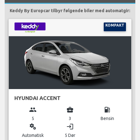
Keddy By Europcar tilbyr følgende biler med automatgir:
KOMPAKT
HYUNDAI ACCENT
group
business_center
local_gas_station
5
3
Bensin
miscellaneous_services
login
Automatisk
5 Dør