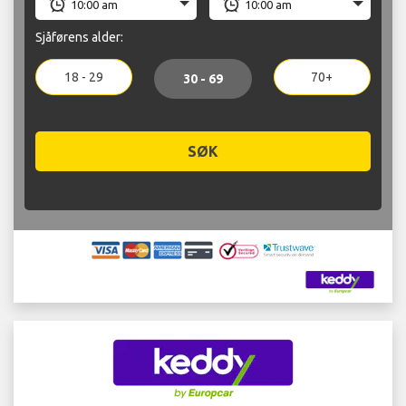
Sjåførens alder:
18 - 29
70+
30 - 69
SØK