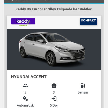
Keddy By Europcar tilbyr følgende bensinbiler:
KOMPAKT
HYUNDAI ACCENT
group
business_center
local_gas_station
5
3
Bensin
miscellaneous_services
login
Automatisk
5 Dør