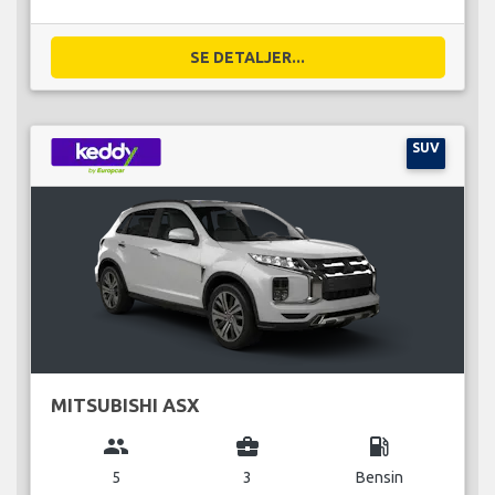
SE DETALJER...
SUV
MITSUBISHI ASX
group
business_center
local_gas_station
5
3
Bensin