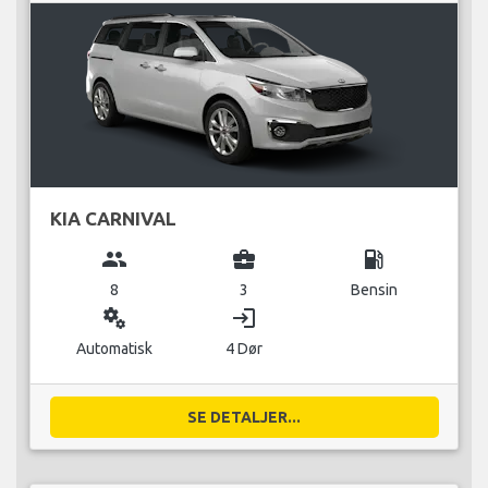
KIA CARNIVAL
group
business_center
local_gas_station
8
3
Bensin
miscellaneous_services
login
Automatisk
4 Dør
SE DETALJER...