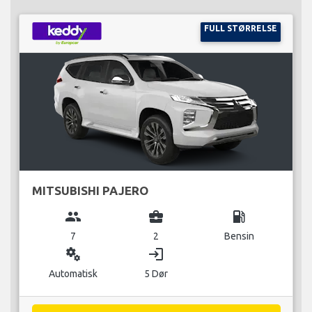
FULL STØRRELSE
MITSUBISHI PAJERO
group
business_center
local_gas_station
7
2
Bensin
miscellaneous_services
login
Automatisk
5 Dør