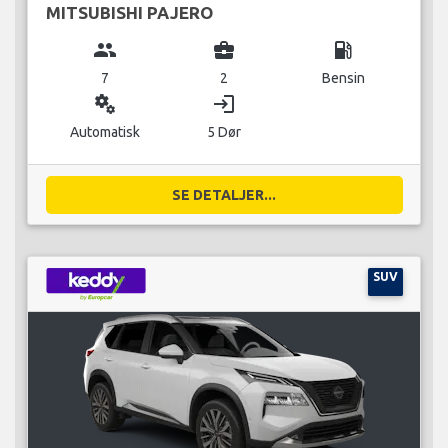
MITSUBISHI PAJERO
group
business_center
local_gas_station
7
2
Bensin
miscellaneous_services
login
Automatisk
5 Dør
SE DETALJER...
SUV