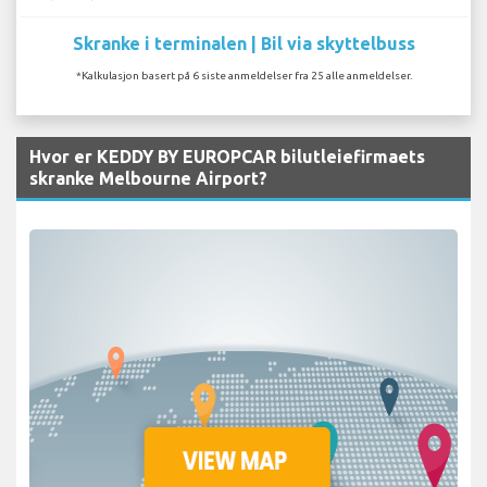
Skranke i terminalen | Bil via skyttelbuss
*Kalkulasjon basert på 6 siste anmeldelser fra 25 alle anmeldelser.
Hvor er KEDDY BY EUROPCAR bilutleiefirmaets
skranke Melbourne Airport?