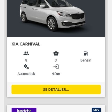
KIA CARNIVAL
group
business_center
local_gas_station
8
3
Bensin
miscellaneous_services
login
Automatisk
4 Dør
SE DETALJER...
SUV