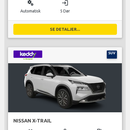
miscellaneous_services
login
Automatisk
5 Dør
SE DETALJER...
SUV
NISSAN X-TRAIL