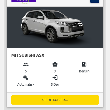
MITSUBISHI ASX
group
business_center
local_gas_station
5
3
Bensin
miscellaneous_services
login
Automatisk
5 Dør
SE DETALJER...