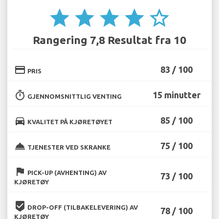
star
star
star
star
star_border
Rangering 7,8 Resultat fra 10
credit_card
83 / 100
PRIS
timer
15 minutter
GJENNOMSNITTLIG VENTING
directions_car
85 / 100
KVALITET PÅ KJØRETØYET
room_service
75 / 100
TJENESTER VED SKRANKE
flag
PICK-UP (AVHENTING) AV
73 / 100
KJØRETØY
beenhere
DROP-OFF (TILBAKELEVERING) AV
78 / 100
KJØRETØY