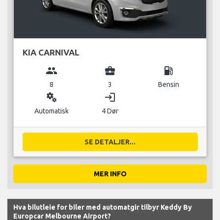
KIA CARNIVAL
group
business_center
local_gas_station
8
3
Bensin
miscellaneous_services
login
Automatisk
4 Dør
SE DETALJER...
MER INFO
Hva bilutleie for biler med automatgir tilbyr Keddy By
Europcar Melbourne Airport?