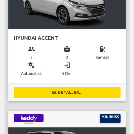
HYUNDAI ACCENT
group
business_center
local_gas_station
5
3
Bensin
miscellaneous_services
login
Automatisk
5 Dør
SE DETALJER...
MINIBUSS