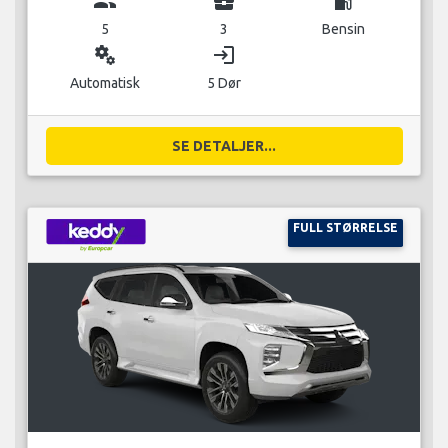
group
business_center
local_gas_station
5
3
Bensin
miscellaneous_services
login
Automatisk
5 Dør
SE DETALJER...
FULL STØRRELSE