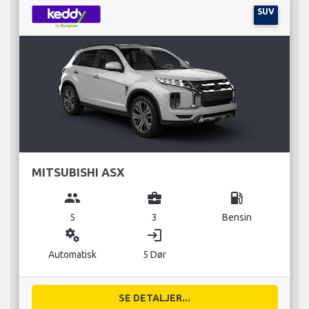
SUV
MITSUBISHI ASX
group
business_center
local_gas_station
5
3
Bensin
miscellaneous_services
login
Automatisk
5 Dør
SE DETALJER...