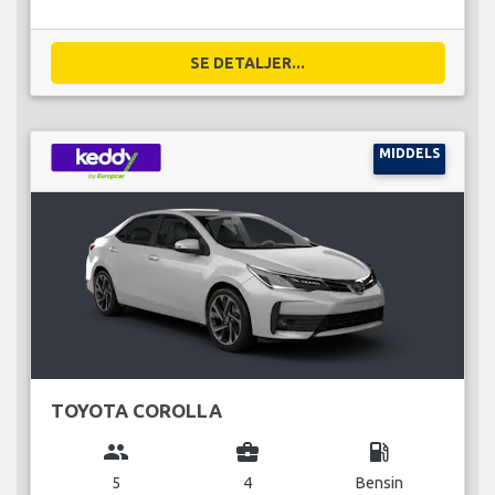
SE DETALJER...
MIDDELS
TOYOTA COROLLA
group
business_center
local_gas_station
5
4
Bensin