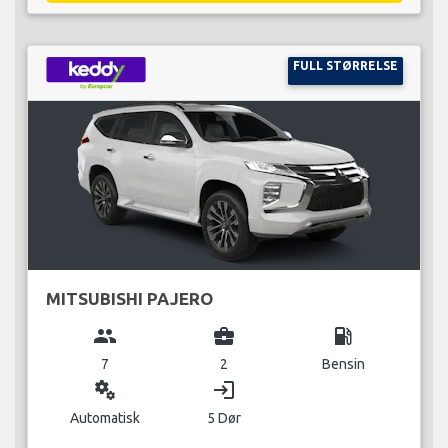
FULL STØRRELSE
MITSUBISHI PAJERO
group
business_center
local_gas_station
7
2
Bensin
miscellaneous_services
login
Automatisk
5 Dør