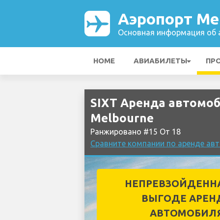
Аэропорт Me
Основная информация об а
HOME
АВИАБИЛЕТЫ
ПР
SIXT Аренда автомоб
Melbourne
Ранжировано #15 От 18
Сравните компании по аренде ав
НЕПРЕВЗОЙДЕНН
ВЫГОДЕ АРЕН
АВТОМОБИЛ