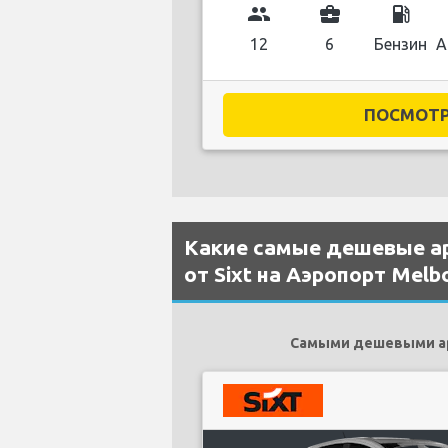
group
business_center
local_gas_station
12
6
Бензин
А
ПОСМОТРЕ
Какие самые дешевые а
от Sixt на Аэропорт Melb
Самыми дешевыми аре