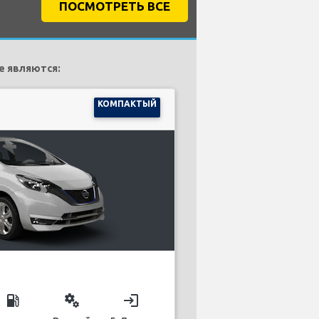
ПОСМОТРЕТЬ ВСЕ
e являются:
КОМПАКТЫЙ
local_gas_station
miscellaneous_services
login