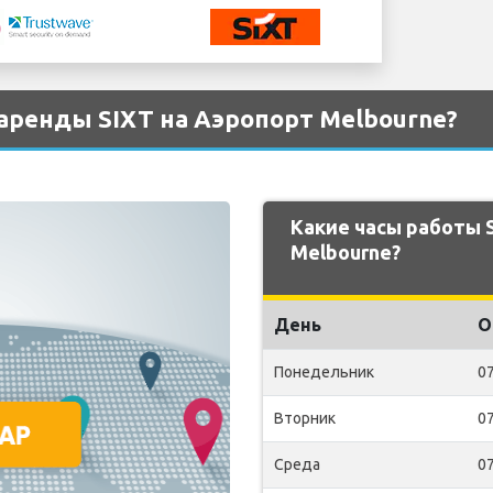
аренды SIXT на Аэропорт Melbourne?
Какие часы работы 
Melbourne?
День
О
Понедельник
07
Вторник
07
Среда
07