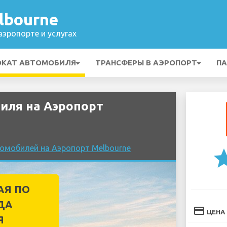
lbourne
эропорте и услугах
ОКАТ АВТОМОБИЛЯ
ТРАНСФЕРЫ В АЭРОПОРТ
ПА
иля на Аэропорт
томобилей на Аэропорт Melbourne
st
АЯ ПО
ДА
credit_card
ЦЕНА
Я