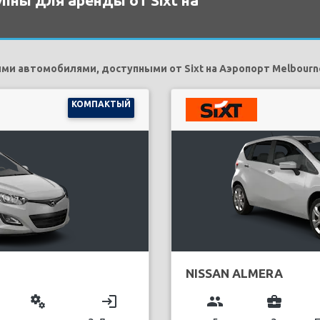
пны для аренды от Sixt на
и автомобилями, доступными от Sixt на Аэропорт Melbourn
КОМПАКТЫЙ
NISSAN ALMERA
miscellaneous_services
login
group
business_center