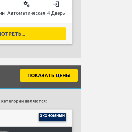
on
miscellaneous_services
login
ин
Автоматическая
4 Дверь
ОТРЕТЬ...
ПОКАЗАТЬ ЦЕНЫ
 категории являются:
ЭКОНОМНЫЙ