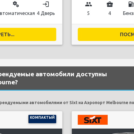
miscellaneous_services
login
group
business_center
local_gas_stati
втоматическая
4 Дверь
5
4
Бенз
ТЬ...
ПОСМ
рендуемые автомобили доступны
ourne?
ндуемыми автомобилями от Sixt на Аэропорт Melbourne по
КОМПАКТЫЙ