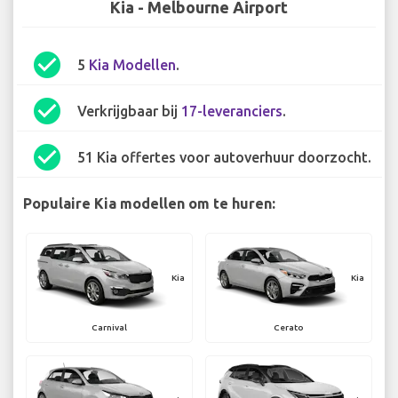
Kia - Melbourne Airport
check_circle
5
Kia Modellen
.
check_circle
Verkrijgbaar bij
17-leveranciers
.
check_circle
51 Kia offertes voor autoverhuur doorzocht.
Populaire Kia modellen om te huren:
Kia
Kia
Carnival
Cerato