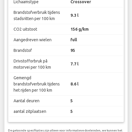
Lichaamstype
Crossover
Brandstofverbruik tijdens
9.3 l
stadsritten per 100 km
CO2 uitstoot
156 g/km
Aangedreven wielen
full
Brandstof
95
Drivstofforbruk på
7.7 l
motorvei per 100 km
Gemengd
brandstofverbruik tijdens
8.6 l
het rijden per 100 km
Aantal deuren
5
aantal zitplaatsen
5
De getoonde specificaties zijn alleen voor informatieve doeleinden, we kunnen het