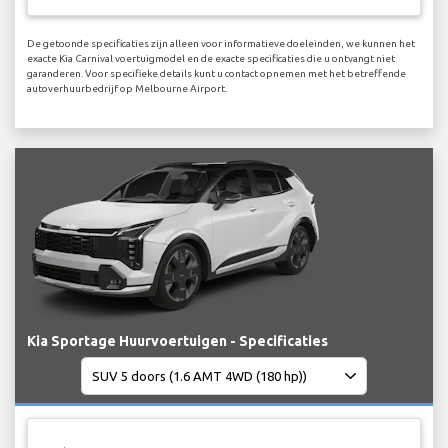
De getoonde specificaties zijn alleen voor informatieve doeleinden, we kunnen het
exacte Kia Carnival voertuigmodel en de exacte specificaties die u ontvangt niet
garanderen. Voor specifieke details kunt u contact opnemen met het betreffende
autoverhuurbedrijf op Melbourne Airport.
Kia Sportage Huurvoertuigen - Specificaties