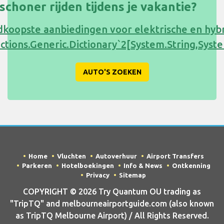
s schoner rijden tijdens je vakantie?
koopste aanbiedingen voor elektrische en hyb
ections.Generic.Dictionary`2[System.String,Sy
AUTO'S ZOEKEN
Home
Vluchten
Autoverhuur
Airport Transfers
Parkeren
Hotelboekingen
Info & News
Ontkenning
Privacy
Sitemap
COPYRIGHT © 2026 Try Quantum OU trading as
"TripTQ" and melbourneairportguide.com (also known
as TripTQ Melbourne Airport) / All Rights Reserved.