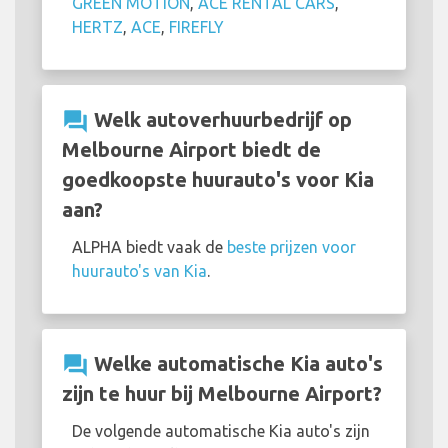
GREEN MOTION
,
ACE RENTAL CARS
,
HERTZ
,
ACE
,
FIREFLY
question_answer
Welk autoverhuurbedrijf op
Melbourne Airport biedt de
goedkoopste huurauto's voor Kia
aan?
ALPHA biedt vaak de
beste prijzen voor
huurauto's van Kia
.
question_answer
Welke automatische Kia auto's
zijn te huur bij Melbourne Airport?
De volgende automatische Kia auto's zijn