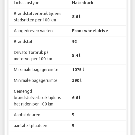
Lichaamstype
Hatchback
Brandstofverbruik tijdens
8.6 l
stadsritten per 100 km
Aangedreven wielen
Front wheel drive
Brandstof
92
Drivstofforbruk på
5.4 l
motorvei per 100 km
Maximale bagageruimte
1075 l
Minimale bagageruimte
390 l
Gemengd
brandstofverbruik tijdens
6.6 l
het rijden per 100 km
Aantal deuren
5
aantal zitplaatsen
5