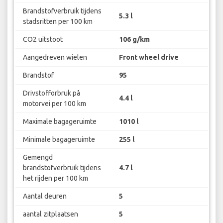
Brandstofverbruik tijdens
5.3 l
stadsritten per 100 km
CO2 uitstoot
106 g/km
Aangedreven wielen
Front wheel drive
Brandstof
95
Drivstofforbruk på
4.4 l
motorvei per 100 km
Maximale bagageruimte
1010 l
Minimale bagageruimte
255 l
Gemengd
brandstofverbruik tijdens
4.7 l
het rijden per 100 km
Aantal deuren
5
aantal zitplaatsen
5