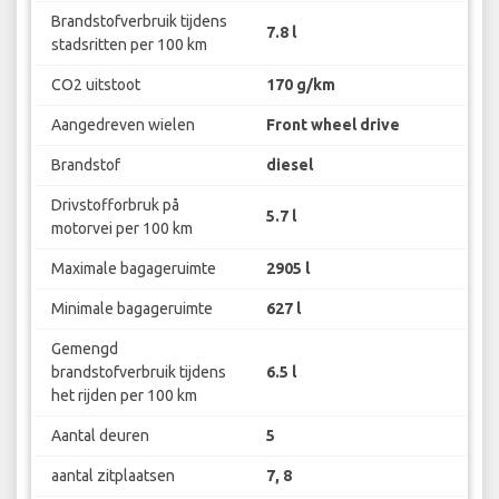
Brandstofverbruik tijdens
7.8 l
stadsritten per 100 km
CO2 uitstoot
170 g/km
Aangedreven wielen
Front wheel drive
Brandstof
diesel
Drivstofforbruk på
5.7 l
motorvei per 100 km
Maximale bagageruimte
2905 l
Minimale bagageruimte
627 l
Gemengd
brandstofverbruik tijdens
6.5 l
het rijden per 100 km
Aantal deuren
5
aantal zitplaatsen
7, 8