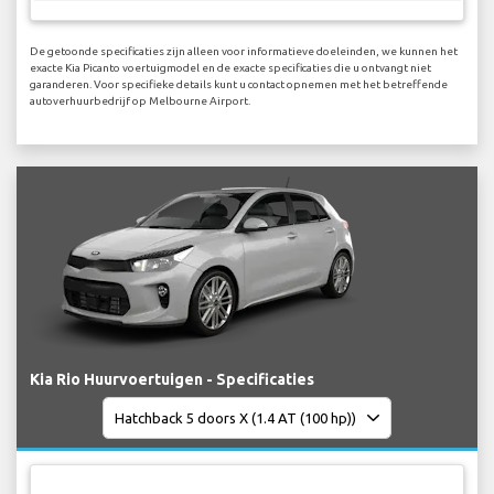
De getoonde specificaties zijn alleen voor informatieve doeleinden, we kunnen het
exacte Kia Picanto voertuigmodel en de exacte specificaties die u ontvangt niet
garanderen. Voor specifieke details kunt u contact opnemen met het betreffende
autoverhuurbedrijf op Melbourne Airport.
Kia Rio Huurvoertuigen - Specificaties