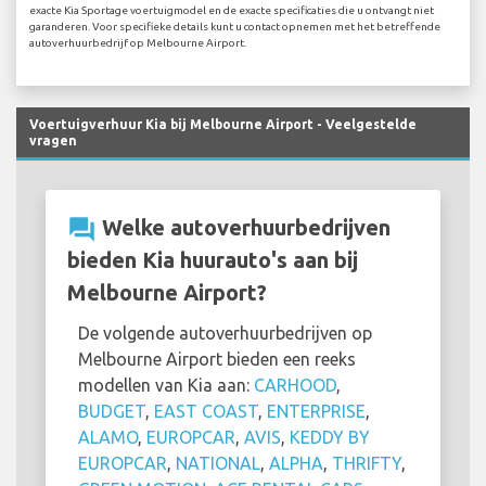
exacte Kia Sportage voertuigmodel en de exacte specificaties die u ontvangt niet
garanderen. Voor specifieke details kunt u contact opnemen met het betreffende
autoverhuurbedrijf op Melbourne Airport.
Voertuigverhuur Kia bij Melbourne Airport - Veelgestelde
vragen
question_answer
Welke autoverhuurbedrijven
bieden Kia huurauto's aan bij
Melbourne Airport?
De volgende autoverhuurbedrijven op
Melbourne Airport bieden een reeks
modellen van Kia aan:
CARHOOD
,
BUDGET
,
EAST COAST
,
ENTERPRISE
,
ALAMO
,
EUROPCAR
,
AVIS
,
KEDDY BY
EUROPCAR
,
NATIONAL
,
ALPHA
,
THRIFTY
,