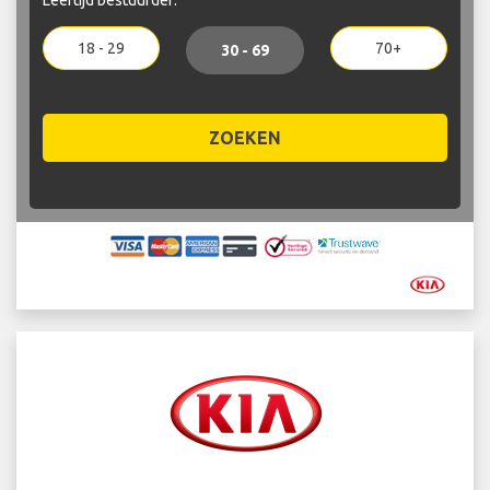
18 - 29
70+
30 - 69
ZOEKEN