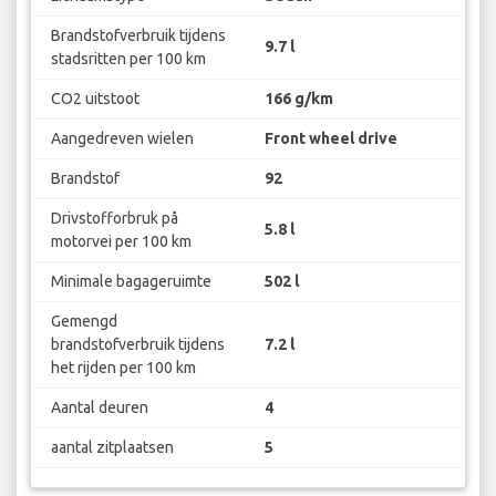
Brandstofverbruik tijdens
9.7 l
stadsritten per 100 km
CO2 uitstoot
166 g/km
Aangedreven wielen
Front wheel drive
Brandstof
92
Drivstofforbruk på
5.8 l
motorvei per 100 km
Minimale bagageruimte
502 l
Gemengd
brandstofverbruik tijdens
7.2 l
het rijden per 100 km
Aantal deuren
4
aantal zitplaatsen
5