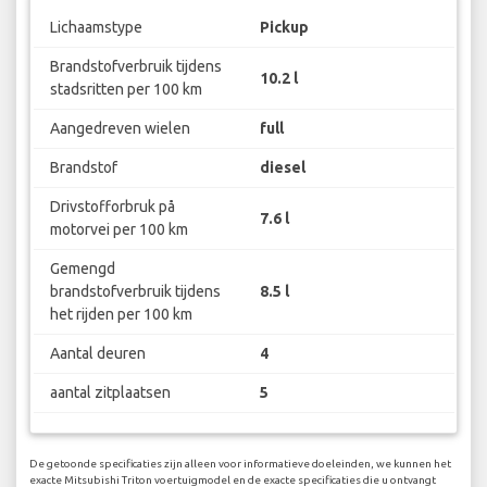
Lichaamstype
Pickup
Brandstofverbruik tijdens
10.2 l
stadsritten per 100 km
Aangedreven wielen
full
Brandstof
diesel
Drivstofforbruk på
7.6 l
motorvei per 100 km
Gemengd
brandstofverbruik tijdens
8.5 l
het rijden per 100 km
Aantal deuren
4
aantal zitplaatsen
5
De getoonde specificaties zijn alleen voor informatieve doeleinden, we kunnen het
exacte Mitsubishi Triton voertuigmodel en de exacte specificaties die u ontvangt