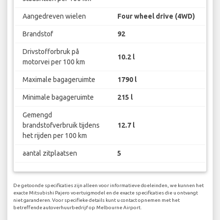
Aangedreven wielen
Four wheel drive (4WD)
Brandstof
92
Drivstofforbruk på
10.2 l
motorvei per 100 km
Maximale bagageruimte
1790 l
Minimale bagageruimte
215 l
Gemengd
brandstofverbruik tijdens
12.7 l
het rijden per 100 km
aantal zitplaatsen
5
De getoonde specificaties zijn alleen voor informatieve doeleinden, we kunnen het
exacte Mitsubishi Pajero voertuigmodel en de exacte specificaties die u ontvangt
niet garanderen. Voor specifieke details kunt u contact opnemen met het
betreffende autoverhuurbedrijf op Melbourne Airport.