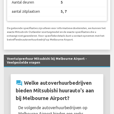
Aantal deuren
5
aantal zitplaatsen
5, 7
De getoonde specificaties zijn alleen voor informatieve doeleinden, we kunnen het
exacte Mitsubishi Outlander voertuigmodel en de exacte specificaties die u
ontvangt niet garanderen. Voor specifieke details kunt u contact opnemen met het
betreffende autoverhuurbedrijf op Melbourne Airport.
Voertuigverhuur Mitsubishi bij Melbourne Airport -
Veelgestelde vragen
question_answer
Welke autoverhuurbedrijven
bieden Mitsubishi huurauto's aan
bij Melbourne Airport?
De volgende autoverhuurbedrijven op
Melbourne Airport bieden een reeks