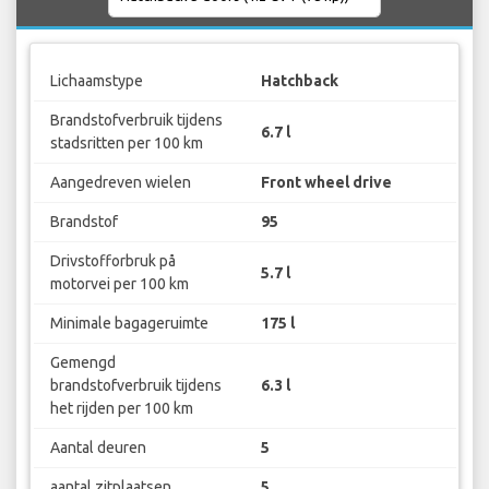
Lichaamstype
Hatchback
Brandstofverbruik tijdens
6.7 l
stadsritten per 100 km
Aangedreven wielen
Front wheel drive
Brandstof
95
Drivstofforbruk på
5.7 l
motorvei per 100 km
Minimale bagageruimte
175 l
Gemengd
brandstofverbruik tijdens
6.3 l
het rijden per 100 km
Aantal deuren
5
aantal zitplaatsen
5