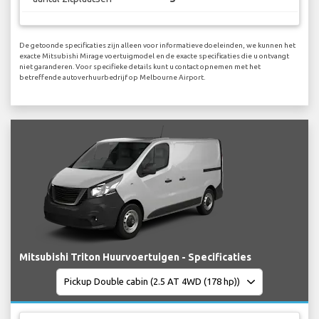
De getoonde specificaties zijn alleen voor informatieve doeleinden, we kunnen het
exacte Mitsubishi Mirage voertuigmodel en de exacte specificaties die u ontvangt
niet garanderen. Voor specifieke details kunt u contact opnemen met het
betreffende autoverhuurbedrijf op Melbourne Airport.
Mitsubishi Triton Huurvoertuigen - Specificaties