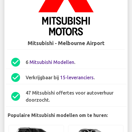
Mitsubishi - Melbourne Airport
check_circle
6
Mitsubishi Modellen
.
check_circle
Verkrijgbaar bij
15-leveranciers
.
47 Mitsubishi offertes voor autoverhuur
check_circle
doorzocht.
Populaire Mitsubishi modellen om te huren: