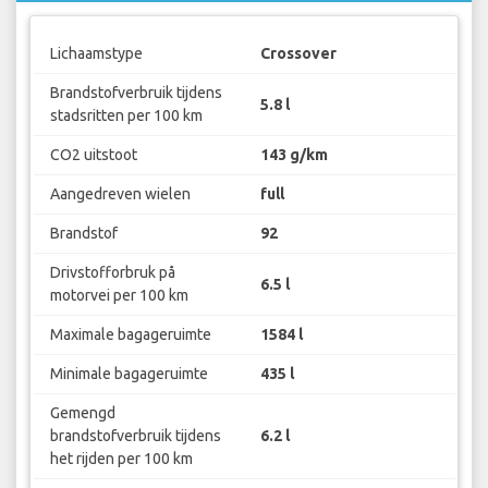
Lichaamstype
Crossover
Brandstofverbruik tijdens
5.8 l
stadsritten per 100 km
CO2 uitstoot
143 g/km
Aangedreven wielen
full
Brandstof
92
Drivstofforbruk på
6.5 l
motorvei per 100 km
Maximale bagageruimte
1584 l
Minimale bagageruimte
435 l
Gemengd
brandstofverbruik tijdens
6.2 l
het rijden per 100 km