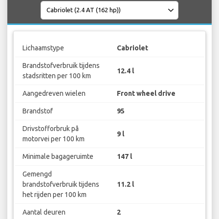
Lichaamstype
Cabriolet
Brandstofverbruik tijdens
12.4 l
stadsritten per 100 km
Aangedreven wielen
Front wheel drive
Brandstof
95
Drivstofforbruk på
9 l
motorvei per 100 km
Minimale bagageruimte
147 l
Gemengd
brandstofverbruik tijdens
11.2 l
het rijden per 100 km
Aantal deuren
2