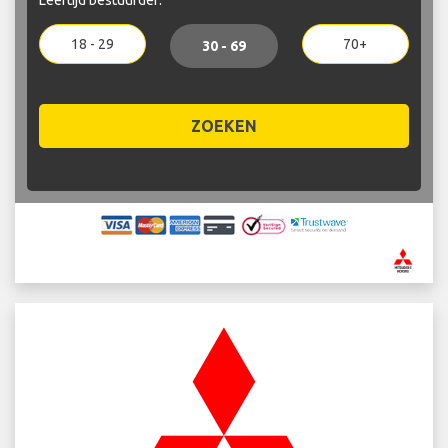
18 - 29
70+
30 - 69
ZOEKEN