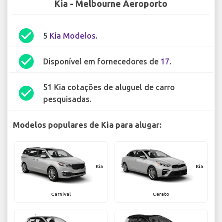
Kia - Melbourne Aeroporto
check_circle
5
Kia Modelos
.
check_circle
Disponível em fornecedores de
17
.
51 Kia cotações de aluguel de carro
check_circle
pesquisadas.
Modelos populares de Kia para alugar:
Kia
Kia
Carnival
Cerato