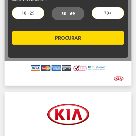
18 - 29
70+
30 - 69
PROCURAR