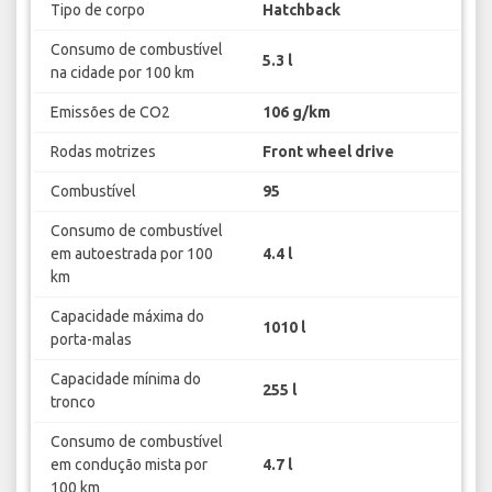
Tipo de corpo
Hatchback
Consumo de combustível
5.3 l
na cidade por 100 km
Emissões de CO2
106 g/km
Rodas motrizes
Front wheel drive
Combustível
95
Consumo de combustível
em autoestrada por 100
4.4 l
km
Capacidade máxima do
1010 l
porta-malas
Capacidade mínima do
255 l
tronco
Consumo de combustível
em condução mista por
4.7 l
100 km