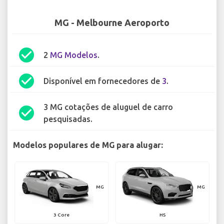
MG - Melbourne Aeroporto
check_circle
2
MG Modelos
.
check_circle
Disponível em fornecedores de
3
.
3 MG cotações de aluguel de carro
check_circle
pesquisadas.
Modelos populares de MG para alugar:
MG
MG
3 Core
HS