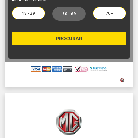
18 - 29
70+
30 - 69
PROCURAR