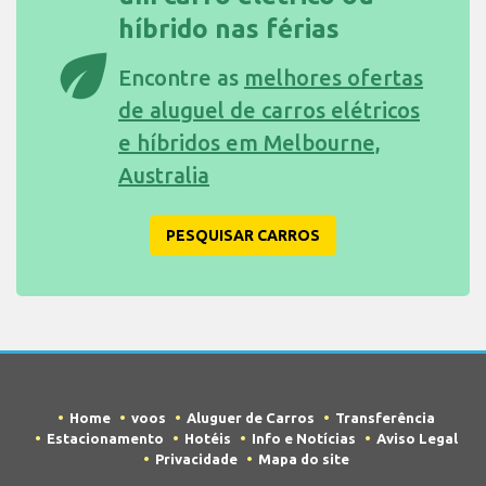
híbrido nas férias
eco
Encontre as
melhores ofertas
de aluguel de carros elétricos
e híbridos em Melbourne,
Australia
PESQUISAR CARROS
Home
voos
Aluguer de Carros
Transferência
Estacionamento
Hotéis
Info e Notícias
Aviso Legal
Privacidade
Mapa do site